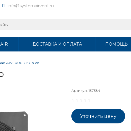
info@systemairvent.ru
AIR
ДОСТАВКА И ОПЛАТА
ПОМОЩЬ
air AW 1000D EC sileo
o
Артикул:
137584
Уточнить цену