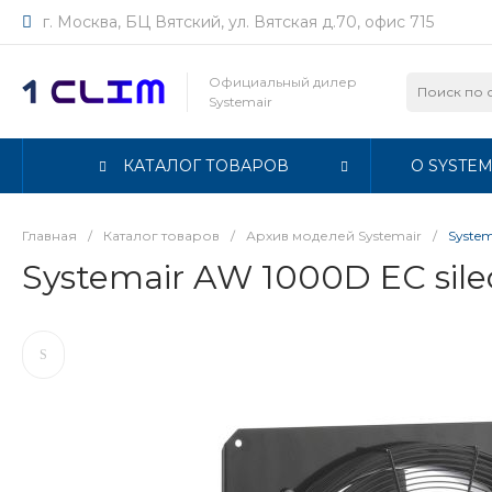
г. Москва, БЦ Вятский, ул. Вятская д.70, офис 715
Официальный дилер
Systemair
КАТАЛОГ ТОВАРОВ
О SYSTEM
Главная
/
Каталог товаров
/
Архив моделей Systemair
/
System
Systemair AW 1000D EC sile