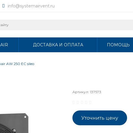
info@systemairvent.ru
AIR
ДОСТАВКА И ОПЛАТА
ПОМОЩЬ
air AW 250 EC sileo
Артикул:
137573
Уточнить цену