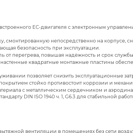
 встроенного EC-двигателя с электронным управлени
, смонтированную непосредственно на корпусе, сн
ющая безопасность при эксплуатации.
ь от перегрева, повышая надёжность и срок службы
настенные квадратные монтажные пластины обеспе
уживании позволяет снизить эксплуатационные зат
покрытием стойко противостоит коррозии и механ
материала с металлическим сердечником и аэроди
ндарту DIN ISO 1940 ч. 1, G6.3 для стабильной работ
 вытяжной вентиляции в помещениях без сети возду