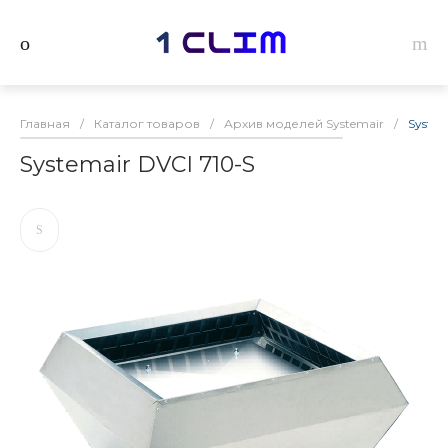
Главная
/
Каталог товаров
/
Архив моделей Systemair
/
System
Systemair DVCI 710-S