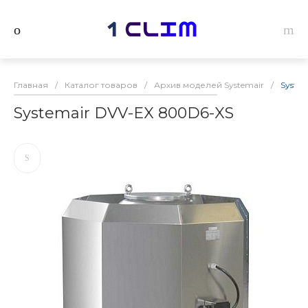
Главная
/
Каталог товаров
/
Архив моделей Systemair
/
Syste
Systemair DVV-EX 800D6-XS