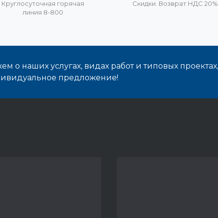
Круглосуточная горячая
Скидки. Возврат НДС 20
линия 8-800
м о наших услугах, видах работ и типовых проектах
дивидуальное предложение!