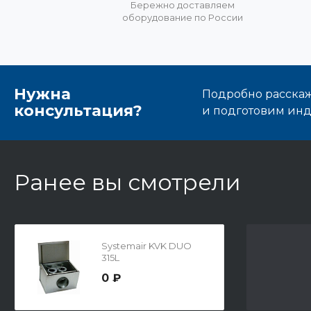
Бережно доставляем
оборудование по России
Нужна
Подробно расскаже
консультация?
и подготовим ин
Ранее вы смотрели
Systemair KVK DUO
315L
0 ₽