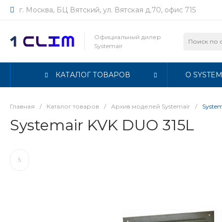
г. Москва, БЦ Вятский, ул. Вятская д.70, офис 715
Официальный дилер
Systemair
КАТАЛОГ ТОВАРОВ
О SYSTEM
Главная
/
Каталог товаров
/
Архив моделей Systemair
/
System
Systemair KVK DUO 315L