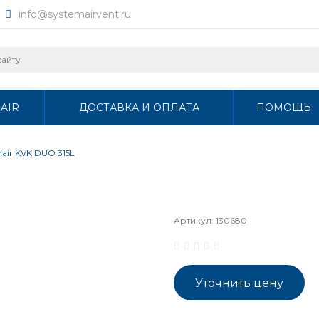
info@systemairvent.ru
AIR
ДОСТАВКА И ОПЛАТА
ПОМОЩЬ
air KVK DUO 315L
Артикул:
130680
Уточнить цену