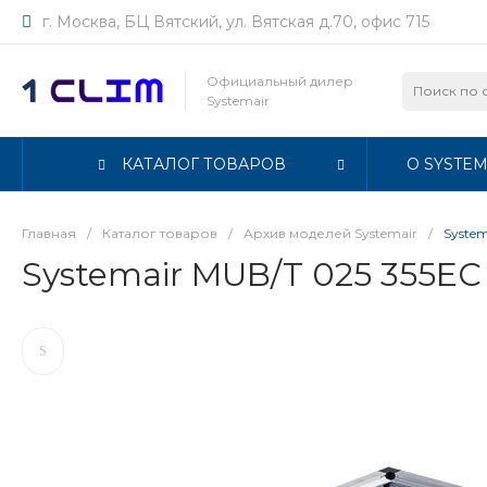
г. Москва, БЦ Вятский, ул. Вятская д.70, офис 715
Официальный дилер
Systemair
КАТАЛОГ ТОВАРОВ
О SYSTEM
Главная
/
Каталог товаров
/
Архив моделей Systemair
/
System
Systemair MUB/T 025 355EC