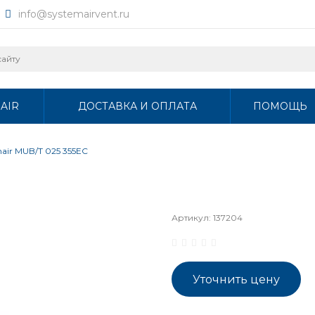
info@systemairvent.ru
AIR
ДОСТАВКА И ОПЛАТА
ПОМОЩЬ
air MUB/T 025 355EC
Артикул:
137204
Уточнить цену