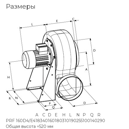
Размеры
A
C
D
E
H
L
N
P
Q
R
PRF 160D4/E4
183
40
160
180
310
190
255
100
140
290
Общая высота =
520 мм