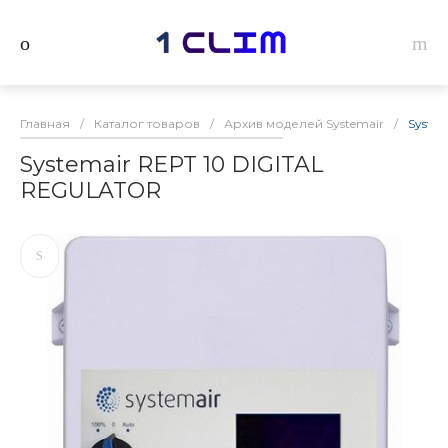
Главная
/
Каталог товаров
/
Архив моделей Systemair
/
Syste
Systemair REPT 10 DIGITAL
REGULATOR