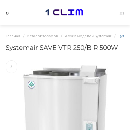
Главная
/
Каталог товаров
/
Архив моделей Systemair
/
Syste
Systemair SAVE VTR 250/B R 500W