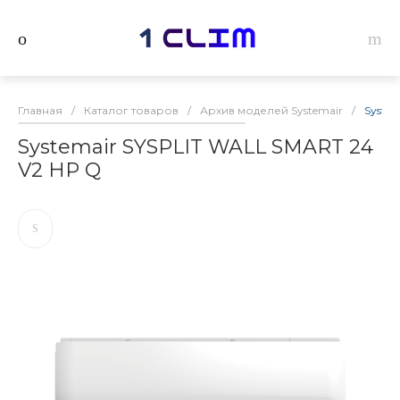
Главная
/
Каталог товаров
/
Архив моделей Systemair
/
Syste
Systemair SYSPLIT WALL SMART 24
V2 HP Q