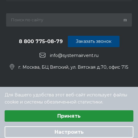
8 800 775-08-79
Заказать звонок
info@systemairvent.ru
г. Москва, БЦ Вятский, ул. Вятская д.70, офис 715
Для Вашего удобства этот веб-сайт использует файлы
cookie и системы обезличенной статистики.
Выберите настройки cookie
Принять
Минимальные
© ООО «ТЕХНОКЛИМАТ ИНЖИНИРИНГ», официальный
Аналитические/Функциональные
дилер Systemair (Системэйр) в РФ
Настроить