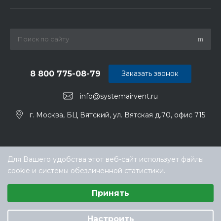
8 800 775-08-79
Заказать звонок
info@systemairvent.ru
г. Москва, БЦ Вятский, ул. Вятская д.70, офис 715
Для Вашего удобства этот веб-сайт использует файлы
cookie и системы обезличенной статистики.
Выберите настройки cookie
Принять
Минимальные
© ООО «ТЕХНОКЛИМАТ ИНЖИНИРИНГ», официальный
Аналитические/Функциональные
дилер Systemair (Системэйр) в РФ
Настроить