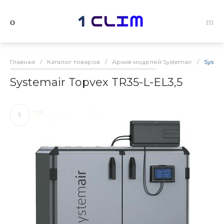
Главная
/
Каталог товаров
/
Архив моделей Systemair
/
System
Systemair Topvex TR35-L-EL3,5