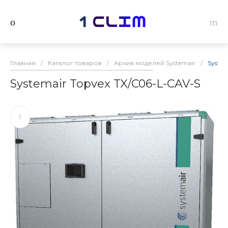
Главная
/
Каталог товаров
/
Архив моделей Systemair
/
System
Systemair Topvex TX/C06-L-CAV-S