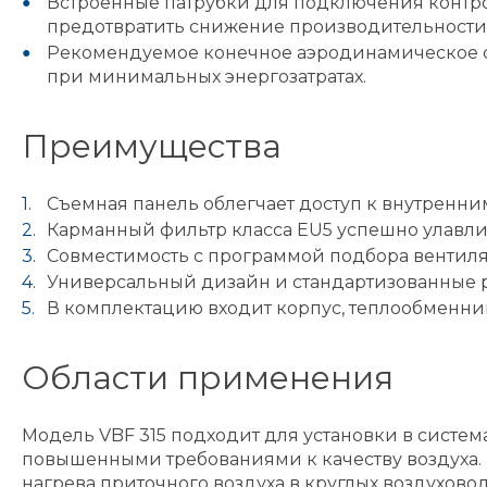
Встроенные патрубки для подключения контро
предотвратить снижение производительности
Рекомендуемое конечное аэродинамическое со
при минимальных энергозатратах.
Преимущества
Съемная панель облегчает доступ к внутренни
Карманный фильтр класса EU5 успешно улавлив
Совместимость с программой подбора вентиля
Универсальный дизайн и стандартизованные р
В комплектацию входит корпус, теплообменник
Области применения
Модель VBF 315 подходит для установки в систе
повышенными требованиями к качеству воздуха. 
нагрева приточного воздуха в круглых воздуховод