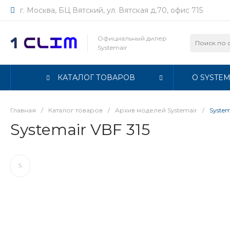
г. Москва, БЦ Вятский, ул. Вятская д.70, офис 715
Официальный дилер
Systemair
КАТАЛОГ ТОВАРОВ
О SYSTEM
Главная
/
Каталог товаров
/
Архив моделей Systemair
/
System
Systemair VBF 315