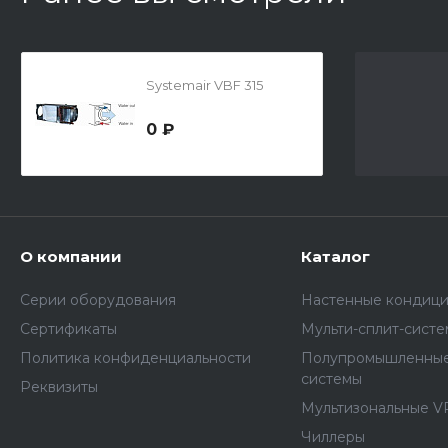
Systemair VBF 315
0 ₽
О компании
Каталог
Серии оборудования
Настенные кондиц
Сертификаты
Мульти-сплит-сист
Политика конфиденциальности
Полупромышленные
системы
Реквизиты
Мультизональные V
Чиллеры