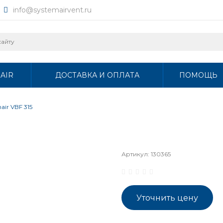
info@systemairvent.ru
AIR
ДОСТАВКА И ОПЛАТА
ПОМОЩЬ
air VBF 315
Артикул:
130365
Уточнить цену