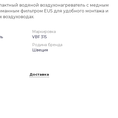
пактный водяной воздухонагреватель с медным
рманным фильтром EU5 для удобного монтажа и
х воздуховодах.
Маркировка
ль
VBF 315
Родина бренда
Швеция
Доставка