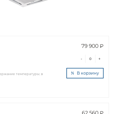
79 900 ₽
-
+
В корзину
ержание температуры; в
62 560 ₽