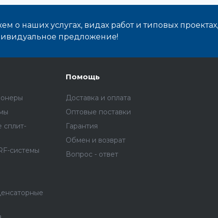
м о наших услугах, видах работ и типовых проектах
дивидуальное предложение!
Помощь
ионеры
Доставка и оплата
емы
Оптовые поставки
 сплит-
Гарантия
Обмен и возврат
RF-системы
Вопрос - ответ
денсаторные
я