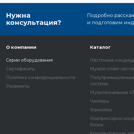
Нужна
Подробно расскаже
консультация?
и подготовим ин
О компании
Каталог
Серии оборудования
Настенные кондиц
Сертификаты
Мульти-сплит-сист
Политика конфиденциальности
Полупромышленные
системы
Реквизиты
Мультизональные V
Чиллеры
Фанкойлы
Компрессорно-кон
блоки
Комплектующие дл