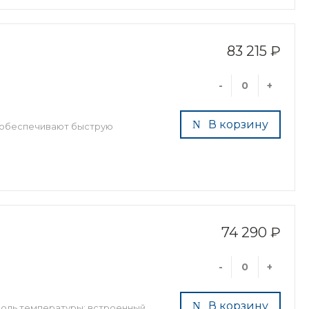
83 215 ₽
-
+
В корзину
и обеспечивают быструю
74 290 ₽
-
+
В корзину
роль температуры; встроенный