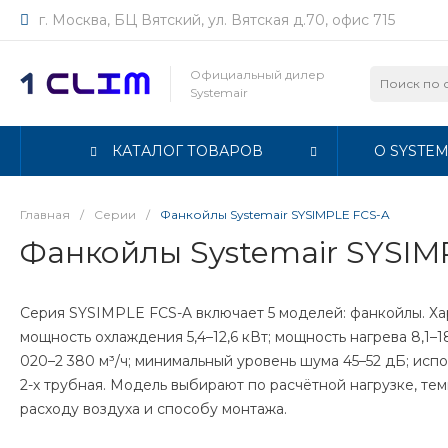
г. Москва, БЦ Вятский, ул. Вятская д.70, офис 715
Официальный дилер
Systemair
КАТАЛОГ ТОВАРОВ
О SYSTEM
Главная
/
Серии
/
Фанкойлы Systemair SYSIMPLE FCS-A
Фанкойлы Systemair SYSIM
Серия SYSIMPLE FCS-A включает 5 моделей: фанкойлы. Ха
мощность охлаждения 5,4–12,6 кВт; мощность нагрева 8,1–18
020–2 380 м³/ч; минимальный уровень шума 45–52 дБ; испо
2-х трубная. Модель выбирают по расчётной нагрузке, те
расходу воздуха и способу монтажа.