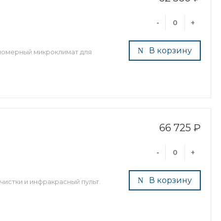
-
+
В корзину
вномерный микроклимат для
66 725 ₽
-
+
В корзину
чистки и инфракрасный пульт.