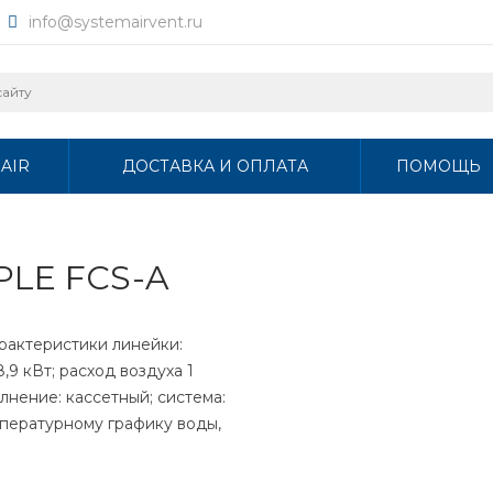
info@systemairvent.ru
AIR
ДОСТАВКА И ОПЛАТА
ПОМОЩЬ
PLE FCS-A
рактеристики линейки:
,9 кВт; расход воздуха 1
лнение: кассетный; система:
мпературному графику воды,