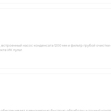
 встроенный насос конденсата 1200 мм и фильтр грубой очистк
кте ИК пульт.
 обеспечивает равномерную быструю обработку и точный конт