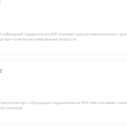
C
 гибридный глушитель из EPP снижает шум до минимального уро
а при точном регулировании скорости.
2
й вентилятор с гибридным глушителем из EPP обеспечивает мин
ых каналов.