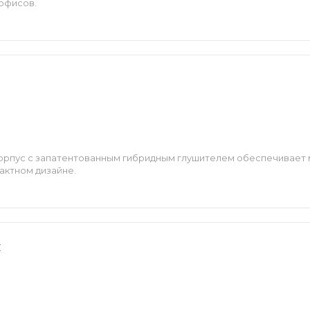
офисов.
корпус с запатентованным гибридным глушителем обеспечивает 
актном дизайне.
C