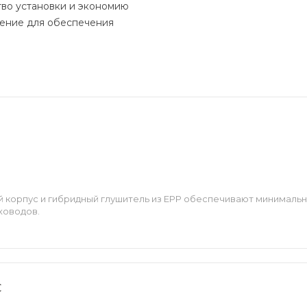
во установки и экономию
ешение для обеспечения
2
й корпус и гибридный глушитель из EPP обеспечивают минималь
ховодов.
C