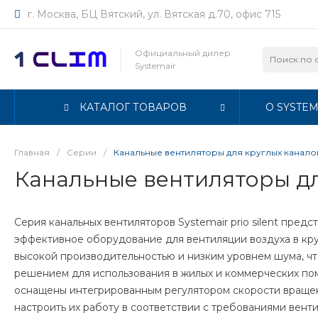
г. Москва, БЦ Вятский, ул. Вятская д.70, офис 715
Официальный дилер
Systemair
КАТАЛОГ ТОВАРОВ
О SYSTEM
Главная
/
Серии
/
Канальные вентиляторы для круглых каналов S
Канальные вентиляторы для 
Серия канальных вентиляторов Systemair prio silent пред
эффективное оборудование для вентиляции воздуха в кру
высокой производительностью и низким уровнем шума, чт
решением для использования в жилых и коммерческих по
оснащены интегрированным регулятором скорости вращени
настроить их работу в соответствии с требованиями вент