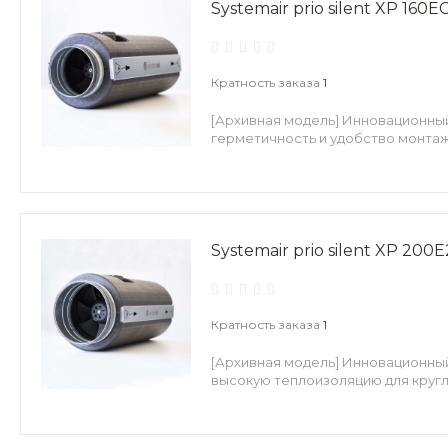
Systemair prio silent XP 160E
Кратность заказа
1
[Архивная модель] Инновационный
герметичность и удобство монтаж
Systemair prio silent XP 200E
Кратность заказа
1
[Архивная модель] Инновационны
высокую теплоизоляцию для кругл