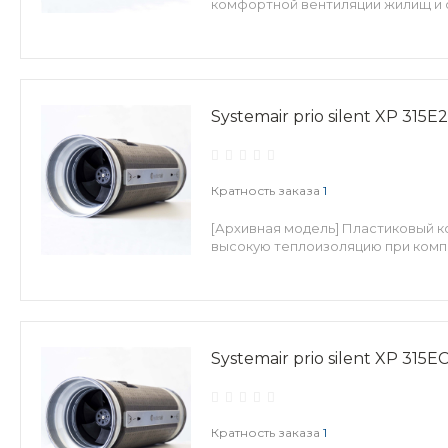
комфортной вентиляции жилищ и 
Systemair prio silent XP 315E2
Кратность заказа
1
[Архивная модель] Пластиковый 
высокую теплоизоляцию при комп
Systemair prio silent XP 315E
Кратность заказа
1