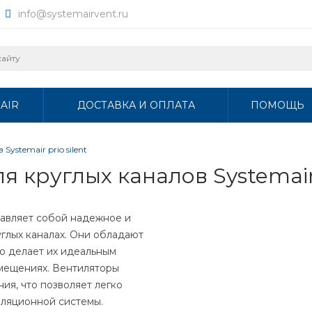
info@systemairvent.ru
AIR
ДОСТАВКА И ОПЛАТА
ПОМОЩЬ
ystemair prio silent
круглых каналов Systemair p
ставляет собой надежное и
глых каналах. Они обладают
о делает их идеальным
мещениях. Вентиляторы
я, что позволяет легко
иляционной системы.