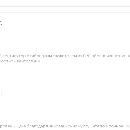
C
й вентилятор с гибридным глушителем из EPP обеспечивает мин
фортной вентиляции.
C-L
уровень шума благодаря инновационному глушителю и точное 10