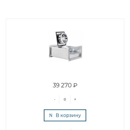
39 270 ₽
-
+
В корзину