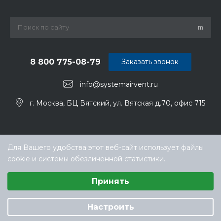
8 800 775-08-79
Заказать звонок
info@systemairvent.ru
г. Москва, БЦ Вятский, ул. Вятская д.70, офис 715
Для Вашего удобства этот веб-сайт использует файлы
cookie и системы обезличенной статистики.
Выберите настройки cookie
Принять
Минимальные
© ООО «ТЕХНОКЛИМАТ ИНЖИНИРИНГ», официальный
Аналитические/Функциональные
дилер Systemair (Системэйр) в РФ
Настроить