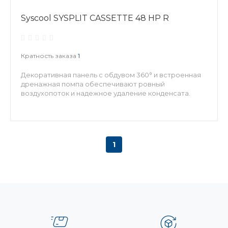
Syscool SYSPLIT CASSETTE 48 HP R
Кратность заказа
1
Декоративная панель с обдувом 360° и встроенная
дренажная помпа обеспечивают ровный
воздухопоток и надежное удаление конденсата.
1