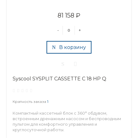
81 158 ₽
-
+
В корзину
Syscool SYSPLIT CASSETTE C 18 HP Q
Кратность заказа
1
Компактный кассетный блок с 360° обдувом,
встроенным дренажным насосом и беспроводным
пультом для комфортного управления и
круглосуточной работы.