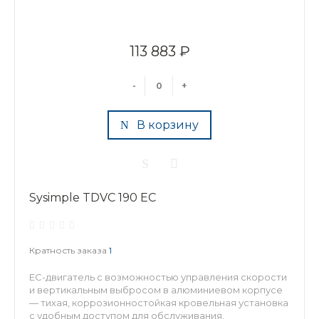
113 883 ₽
-
+
В корзину
Sysimple TDVC 190 EC
Кратность заказа
1
EC-двигатель с возможностью управления скорости
и вертикальным выбросом в алюминиевом корпусе
— тихая, коррозионностойкая кровельная установка
с удобным доступом для обслуживания.