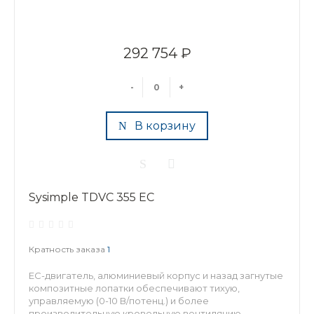
292 754 ₽
-
+
В корзину
Sysimple TDVC 355 EC
Кратность заказа
1
EC-двигатель, алюминиевый корпус и назад загнутые
композитные лопатки обеспечивают тихую,
управляемую (0-10 В/потенц.) и более
производительную кровельную вентиляцию.