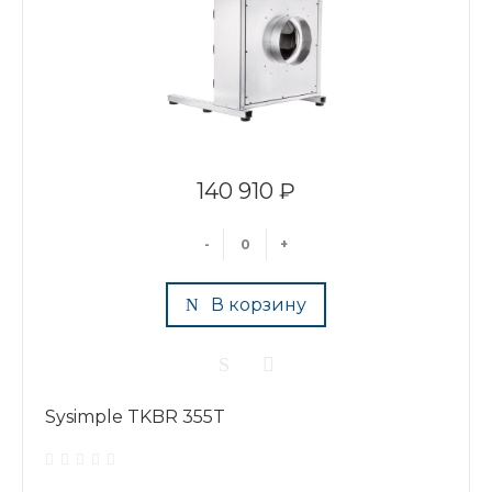
140 910 ₽
-
+
В корзину
Sysimple TKBR 355T