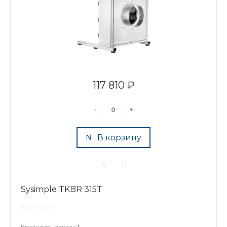
117 810 ₽
-
+
В корзину
Sysimple TKBR 315T
Кратность заказа
1