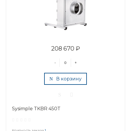
208 670 ₽
-
+
В корзину
Sysimple TKBR 450T
Кратность заказа
1