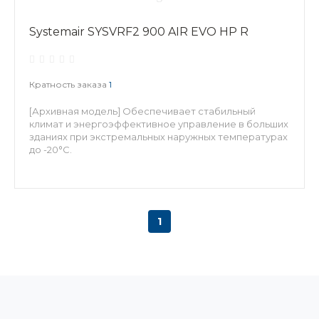
Systemair SYSVRF2 900 AIR EVO HP R
Кратность заказа
1
[Архивная модель] Обеспечивает стабильный
климат и энергоэффективное управление в больших
зданиях при экстремальных наружных температурах
до -20°С.
1