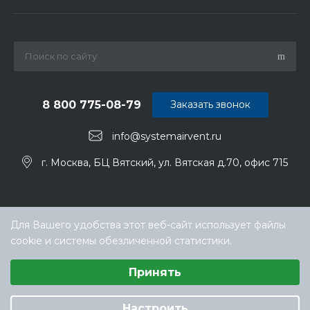
8 800 775-08-79
Заказать звонок
info@systemairvent.ru
г. Москва, БЦ Вятский, ул. Вятская д.70, офис 715
Для Вашего удобства этот веб-сайт использует файлы
cookie и системы обезличенной статистики.
Выберите настройки cookie
Принять
Минимальные
© ООО «ТЕХНОКЛИМАТ ИНЖИНИРИНГ», официальный
Аналитические/Функциональные
дилер Systemair (Системэйр) в РФ
Настроить