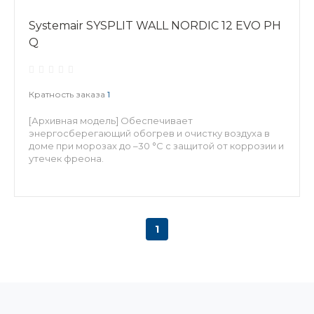
Systemair SYSPLIT WALL NORDIC 12 EVO PH
Q
Кратность заказа
1
[Архивная модель] Обеспечивает
энергосберегающий обогрев и очистку воздуха в
доме при морозах до –30 °С с защитой от коррозии и
утечек фреона.
1