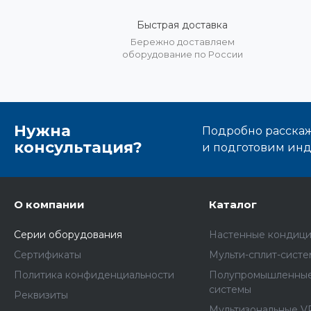
Быстрая доставка
Бережно доставляем
оборудование по России
Нужна
Подробно расскаже
консультация?
и подготовим ин
О компании
Каталог
Серии оборудования
Настенные кондиц
Сертификаты
Мульти-сплит-сист
Политика конфиденциальности
Полупромышленные
системы
Реквизиты
Мультизональные V