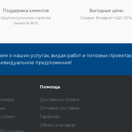
Поддержка клиентов
Выгодные цены
Круглосуточная горячая
Скидки. Возврат НДС 20
линия 8-800
м о наших услугах, видах работ и типовых проектах
дивидуальное предложение!
Помощь
ионеры
Доставка и оплата
емы
Оптовые поставки
 сплит-
Гарантия
Обмен и возврат
RF-системы