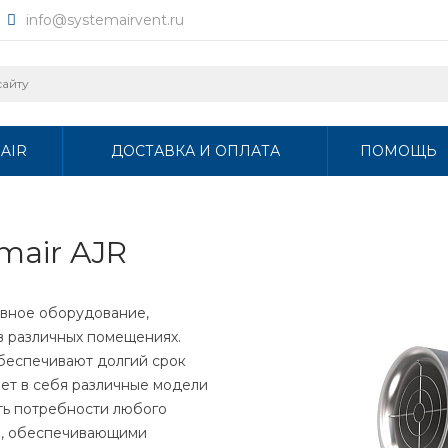
info@systemairvent.ru
AIR
ДОСТАВКА И ОПЛАТА
ПОМОЩЬ
mair AJR
ивное оборудование,
в различных помещениях.
обеспечивают долгий срок
ет в себя различные модели
ть потребности любого
и, обеспечивающими