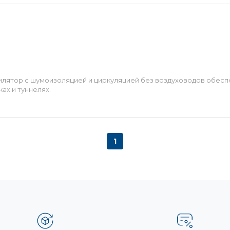
тилятор с шумоизоляцией и циркуляцией без воздуховодов обес
ах и туннелях.
1