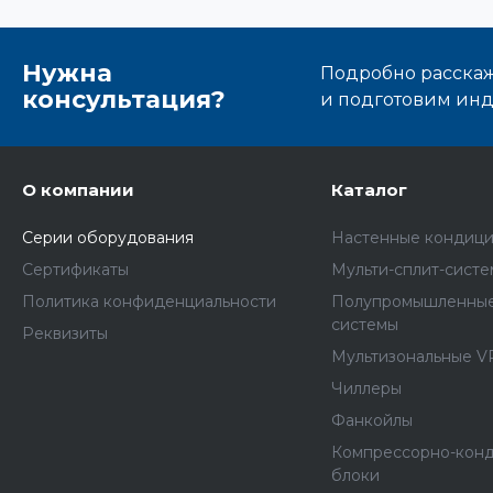
Нужна
Подробно расскаже
консультация?
и подготовим ин
О компании
Каталог
Серии оборудования
Настенные кондиц
Сертификаты
Мульти-сплит-сист
Политика конфиденциальности
Полупромышленные
системы
Реквизиты
Мультизональные V
Чиллеры
Фанкойлы
Компрессорно-кон
блоки