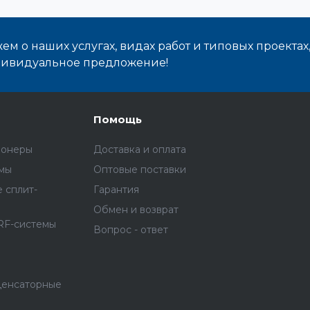
м о наших услугах, видах работ и типовых проектах
дивидуальное предложение!
Помощь
ионеры
Доставка и оплата
емы
Оптовые поставки
 сплит-
Гарантия
Обмен и возврат
RF-системы
Вопрос - ответ
денсаторные