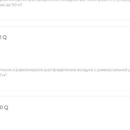
ю до 90 м².
2 Q
тихое и равномерное распределение воздуха с универсальной 
 м².
40 Q