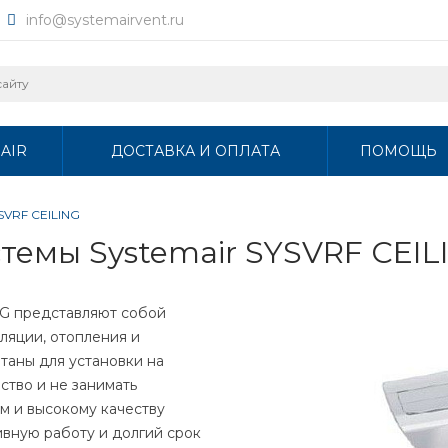
info@systemairvent.ru
AIR
ДОСТАВКА И ОПЛАТА
ПОМОЩЬ
SVRF CEILING
темы Systemair SYSVRF CEIL
NG представляют собой
ляции, отопления и
аны для установки на
ство и не занимать
м и высокому качеству
вную работу и долгий срок