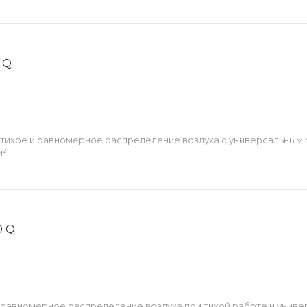
 Q
 тихое и равномерное распределение воздуха с универсальным
².
0 Q
 равномерное распределение воздуха при тихой работе и унив