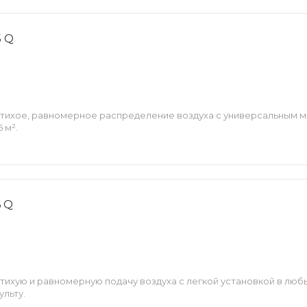
5 Q
 тихое, равномерное распределение воздуха с универсальным 
 м².
6 Q
тихую и равномерную подачу воздуха с легкой установкой в люб
льту.