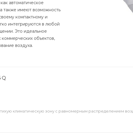
как автоматическое
 а также имеют возможность
своему компактному и
гко интегрируются в любой
щении. Это идеальное
х коммерческих объектов,
вание воздуха.
6 Q
тихую климатическую зону с равномерным распределением возду