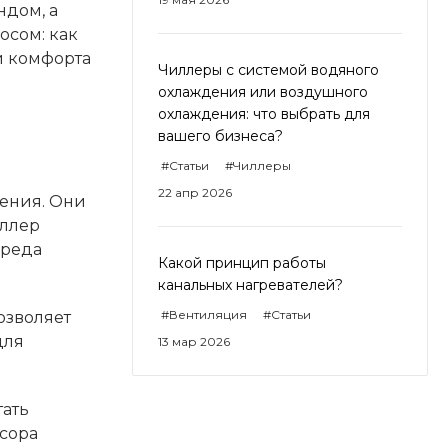
ндом, а
осом: как
и комфорта
Чиллеры с системой водяного
охлаждения или воздушного
охлаждения: что выбрать для
вашего бизнеса?
#Статьи
#Чиллеры
22 апр 2026
ения. Они
иллер
вреда
Какой принцип работы
канальных нагревателей?
#Вентиляция
#Статьи
озволяет
для
13 мар 2026
тать
ссора