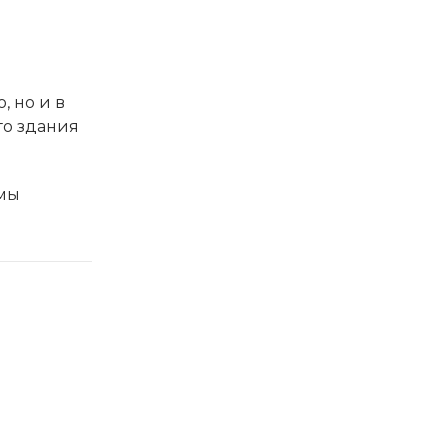
 но и в
го здания
 мы