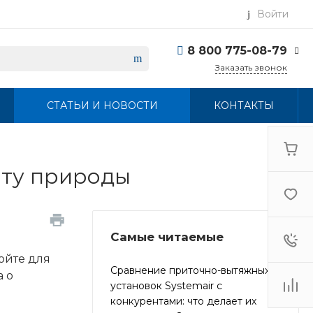
Войти
8 800 775-08-79
Заказать звонок
8 800 775-08-79
СТАТЬИ И НОВОСТИ
КОНТАКТЫ
г. Москва, БЦ Вятский,
ул. Вятская д.70, офис
715
Пн-Пт: 9:30-18:00 Cб-
Вс: Выходной
info@systemairvent.ru
иту природы
Самые читаемые
ойте для
Сравнение приточно-вытяжных
а о
установок Systemair с
конкурентами: что делает их