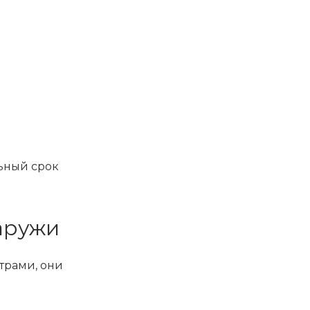
ьный срок
аружи
трами, они