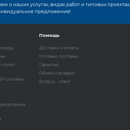
м о наших услугах, видах работ и типовых проектах
дивидуальное предложение!
Помощь
ионеры
Доставка и оплата
емы
Оптовые поставки
 сплит-
Гарантия
Обмен и возврат
RF-системы
Вопрос - ответ
денсаторные
я