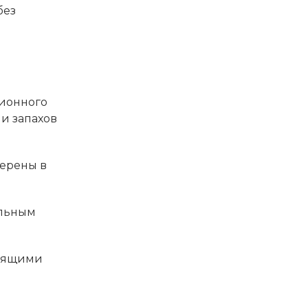
без
ционного
и запахов
верены в
альным
одящими