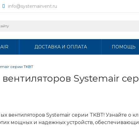
info@systemairvent.ru
AIR
ДОСТАВКА И ОПЛАТА
ПОМОЩЬ
emair серии TKBT
вентиляторов Systemair се
ых вентиляторов Systemair серии TKBT! Узнайте о к
 этих мощных и надежных устройств, обеспечивающ