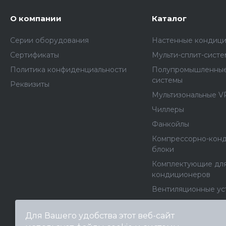
О компании
Каталог
Серии оборудования
Настенные кондиц
Сертификаты
Мульти-сплит-сист
Политика конфиденциальности
Полупромышленные
системы
Реквизиты
Мультизональные V
Чиллеры
Фанкойлы
Компрессорно-кон
блоки
Комплектующие дл
кондиционеров
Вентиляционные ус
Вентиляторы
Для Вашего удобства этот веб-сайт
Канальные нагрева