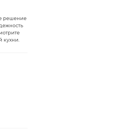
ое решение
адежность
смотрите
 кухни.