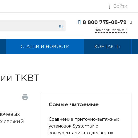
Войти
8 800 775-08-79
Заказать звонок
8 800 775-08-79
СТАТЬИ И НОВОСТИ
КОНТАКТЫ
г. Москва, БЦ Вятский,
ул. Вятская д.70, офис
715
Пн-Пт: 9:30-18:00 Cб-
Вс: Выходной
info@systemairvent.ru
рии TKBT
Самые читаемые
лючевых
Сравнение приточно-вытяжных
их свежий
установок Systemair с
конкурентами: что делает их