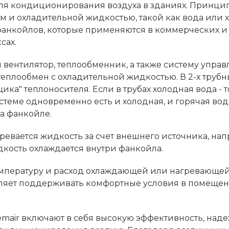
 для кондиционирования воздуха в зданиях. Принци
м и охладительной жидкостью, такой как вода или х
фанкойлов, которые применяются в коммерческих и
сах.
вентилятор, теплообменник, а также систему управ
теплообмен с охладительной жидкостью. В 2-х трубн
ика" теплоносителя. Если в трубах холодная вода - т
истеме одновременно есть и холодная, и горячая вод
на фанкойле.
гревается жидкость за счет внешнего источника, на
дкость охлаждается внутри фанкойла.
емпературу и расход охлаждающей или нагревающе
воляет поддерживать комфортные условия в помеще
mair включают в себя высокую эффективность, наде