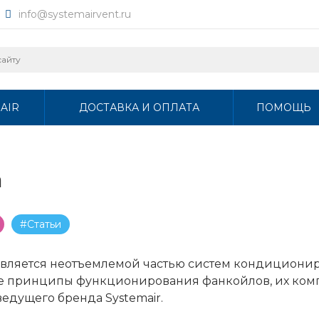
info@systemairvent.ru
AIR
ДОСТАВКА И ОПЛАТА
ПОМОЩЬ
а
#Статьи
он является неотъемлемой частью систем кондициони
ые принципы функционирования фанкойлов, их комп
едущего бренда Systemair.