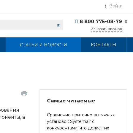
Войти
8 800 775-08-79
Заказать звонок
8 800 775-08-79
СТАТЬИ И НОВОСТИ
КОНТАКТЫ
г. Москва, БЦ Вятский,
ул. Вятская д.70, офис
715
Пн-Пт: 9:30-18:00 Cб-
Вс: Выходной
info@systemairvent.ru
Самые читаемые
рования
Сравнение приточно-вытяжных
оненты, а
установок Systemair с
конкурентами: что делает их