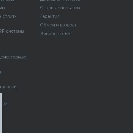
емы
Оптовые поставки
 сплит-
Гарантия
Обмен и возврат
RF-системы
Вопрос - ответ
денсаторные
я
тановки
тели