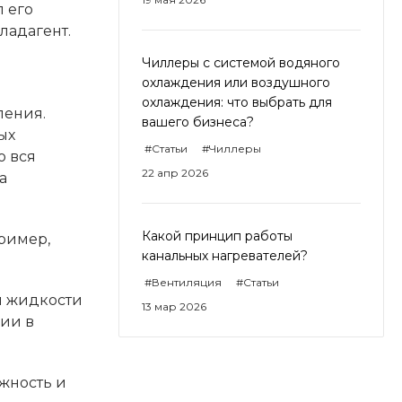
п его
ладагент.
Чиллеры с системой водяного
охлаждения или воздушного
охлаждения: что выбрать для
ления.
вашего бизнеса?
ых
#Статьи
#Чиллеры
о вся
22 апр 2026
а
Какой принцип работы
пример,
канальных нагревателей?
#Вентиляция
#Статьи
й жидкости
13 мар 2026
нии в
жность и