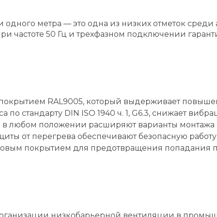
ии одного метра — это одна из низких отметок сре
при частоте 50 Гц и трехфазном подключении гарант
 покрытием RAL9005, который выдерживает повышен
по стандарту DIN ISO 1940 ч. 1, G6.3, снижает вибр
 в любом положении расширяют варианты монтажа 
иты от перегрева обеспечивают безопасную работу
шковым покрытием для предотвращения попадания 
 организации низкобарьерной вентиляции в промы