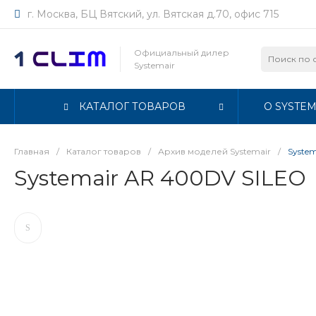
г. Москва, БЦ Вятский, ул. Вятская д.70, офис 715
Официальный дилер
Systemair
КАТАЛОГ ТОВАРОВ
О SYSTEM
Главная
/
Каталог товаров
/
Архив моделей Systemair
/
Syste
Systemair AR 400DV SILEO