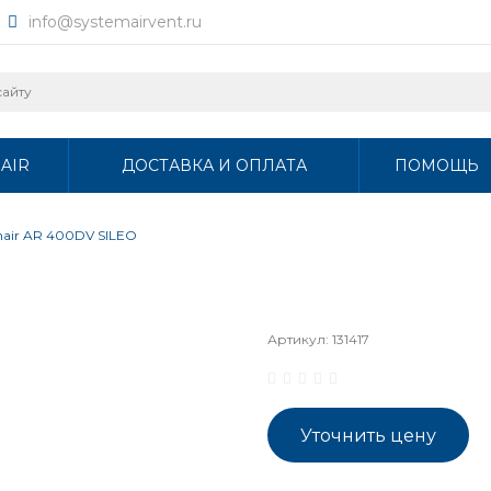
info@systemairvent.ru
AIR
ДОСТАВКА И ОПЛАТА
ПОМОЩЬ
mair AR 400DV SILEO
Артикул:
131417
Уточнить цену