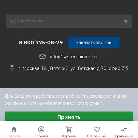
8 800 775-08-79
Заказать звонок
info@systemairvent.ru
г. Москва, БЦ Вятский, ул. Вятская д.70, офис 715
Для Вашего удобства этот веб-сайт использует файлы
cookie и системы обезличенной статистики.
Выберите настройки cookie
Принять
Минимальные
© ООО «ТЕХНОКЛИМАТ ИНЖИНИРИНГ», официальный
Аналитические/Функциональные
дилер Systemair (Системэйр) в РФ
Настроить
Главная
Главная
Кабинет
Кабинет
Корзина
Корзина
Избранные
Избранные
Сравнение
Сравнение