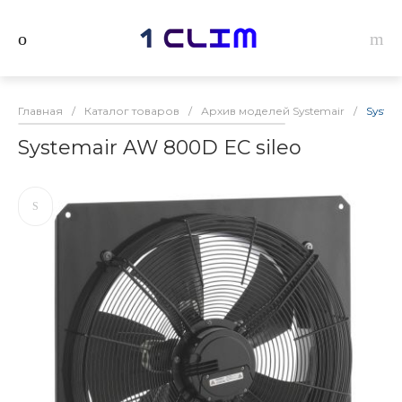
Главная
/
Каталог товаров
/
Архив моделей Systemair
/
System
Systemair AW 800D EC sileo