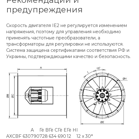
предупреждения
Скорость двигателя IE2 не регулируется изменением
напряжения, поэтому для управления необходимо
применять частотные преобразователи, а
трансформаторы для регулировки не используются.
Система защищена сертификатами соответствия РФ и
Украины, подтверждающими качество и безопасность.
A
Гё B
Гё C
Гё E
Гё H
I
AXCBF 630
790
728
634
690
12
12 x 30°