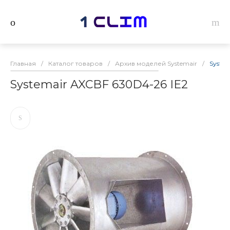
Главная
/
Каталог товаров
/
Архив моделей Systemair
/
Syste
Systemair AXCBF 630D4-26 IE2