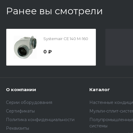
Ранее вы смотрели
Systemair CE 140 M-160
0 ₽
О компании
Каталог
Серии оборудования
Настенные кондиц
Сертификаты
Мульти-сплит-сист
Политика конфиденциальности
Полупромышленные
системы
Реквизиты