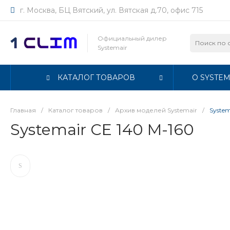
г. Москва, БЦ Вятский, ул. Вятская д.70, офис 715
Официальный дилер
Systemair
КАТАЛОГ ТОВАРОВ
О SYSTEM
Главная
/
Каталог товаров
/
Архив моделей Systemair
/
System
Systemair CE 140 M-160