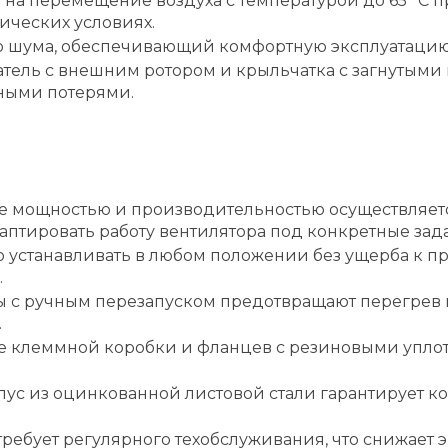
 на перемещение воздуха с температурой до 65 °C 
ических условиях.
ого шума, обеспечивающий комфортную эксплуатацию
тель с внешним ротором и крыльчатка с загнутым
ными потерями.
 мощностью и производительностью осуществляется
даптировать работу вентилятора под конкретные зад
 устанавливать в любом положении без ущерба к пр
.
 с ручным перезапуском предотвращают перегрев 
.
 клеммной коробки и фланцев с резиновыми упло
ус из оцинкованной листовой стали гарантирует ко
требует регулярного техобслуживания, что снижает 