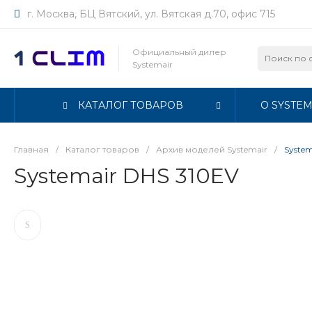
г. Москва, БЦ Вятский, ул. Вятская д.70, офис 715
Официальный дилер
Systemair
КАТАЛОГ ТОВАРОВ
О SYSTEM
Главная
/
Каталог товаров
/
Архив моделей Systemair
/
System
Systemair DHS 310EV