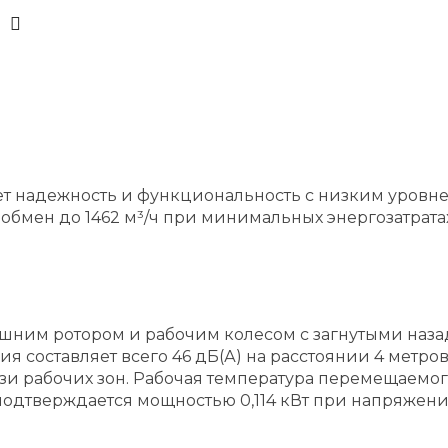
ает надежность и функциональность с низким уровн
обмен до 1462 м³/ч при минимальных энергозатратах
ешним ротором и рабочим колесом с загнутыми наз
 составляет всего 46 дБ(А) на расстоянии 4 метров и
и рабочих зон. Рабочая температура перемещаемого
одтверждается мощностью 0,114 кВт при напряжении