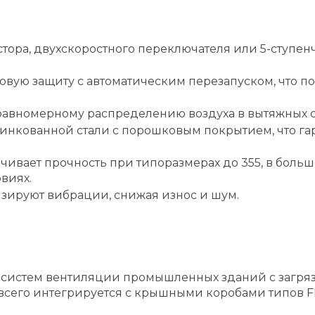
тора, двухскоростного переключателя или 5-ступен
вую защиту с автоматическим перезапуском, что п
 равномерному распределению воздуха в вытяжных с
оцинкованной стали с порошковым покрытием, что га
ечивает прочность при типоразмерах до 355, в бол
виях.
ируют вибрации, снижая износ и шум.
систем вентиляции промышленных зданий с загряз
его интегрируется с крышными коробами типов FDS