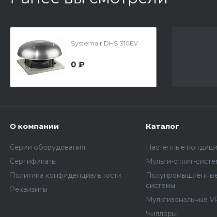
Systemair DHS 310EV
0 ₽
О компании
Каталог
Серии оборудования
Настенные кондиц
Сертификаты
Мульти-сплит-сист
Политика конфиденциальности
Полупромышленные
системы
Реквизиты
Мультизональные V
Чиллеры