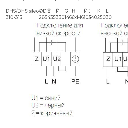
DHS/DHS sileo
ØD
ӮE
ӮF
G
H
ӮI
J
K
L
310-315
285
435
330
146
6xM6
10
Ӯ540
250
30