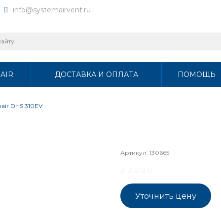
info@systemairvent.ru
AIR
ДОСТАВКА И ОПЛАТА
ПОМОЩЬ
air DHS 310EV
Артикул:
130665
Уточнить цену