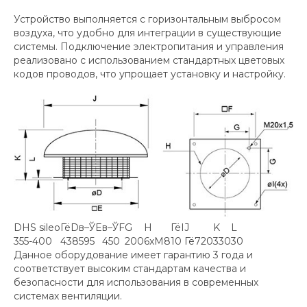
Устройство выполняется с горизонтальным выбросом
воздуха, что удобно для интеграции в существующие
системы. Подключение электропитания и управления
реализовано с использованием стандартных цветовых
кодов проводов, что упрощает установку и настройку.
DHS sileo
ГёD
в–ЎE
в–ЎF
G
H
ГёI
J
K
L
355-400
438
595
450
200
6xM8
10
Гё720
330
30
Данное оборудование имеет гарантию 3 года и
соответствует высоким стандартам качества и
безопасности для использования в современных
системах вентиляции.