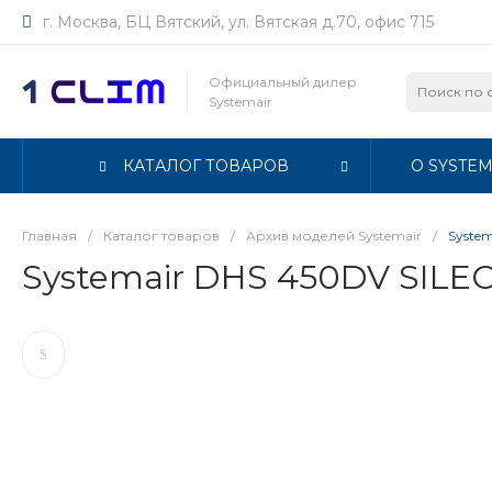
г. Москва, БЦ Вятский, ул. Вятская д.70, офис 715
Официальный дилер
Systemair
КАТАЛОГ ТОВАРОВ
О SYSTEM
Главная
/
Каталог товаров
/
Архив моделей Systemair
/
Syste
Systemair DHS 450DV SILE