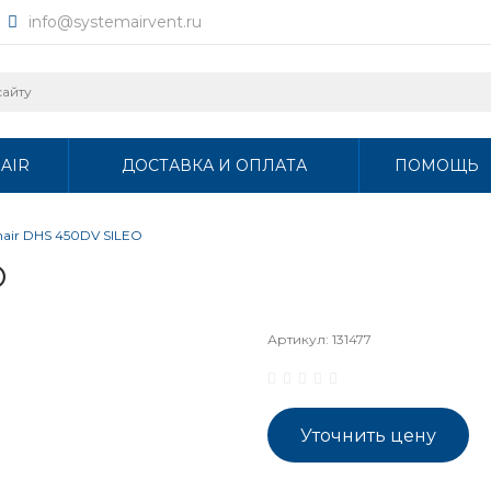
info@systemairvent.ru
AIR
ДОСТАВКА И ОПЛАТА
ПОМОЩЬ
mair DHS 450DV SILEO
O
Артикул:
131477
Уточнить цену