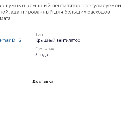
зкошумный крышный вентилятор с регулируемой
той, адаптированный для больших расходов
мата.
Тип
emair DHS
Крышный вентилятор
Гарантия
3 года
Доставка