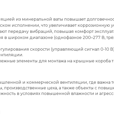
яцией из минеральной ваты повышает долговечнос
ском исполнении, что увеличивает коррозионную ус
т передачу вибраций, повышая комфорт эксплуат
 в широком диапазоне (однофазное 200–277 В, трёх
гулирования скорости (управляющий сигнал 0-10 В
ентиляции.
пежные элементы для монтажа на крышные короба т
мышленной и коммерческой вентиляции, где важна т
, производственные цеха, а также объекты с повы
ёжность в условиях повышенной влажности и агрес