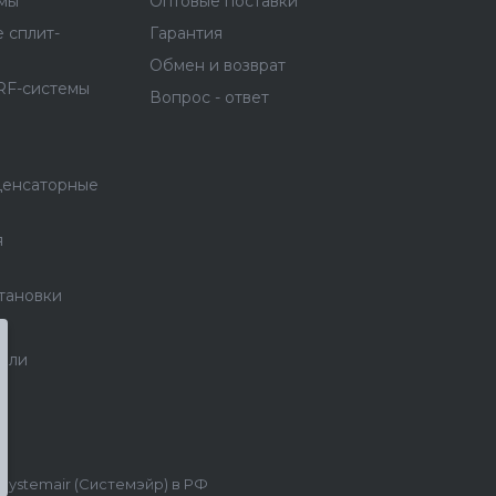
емы
Оптовые поставки
 сплит-
Гарантия
Обмен и возврат
RF-системы
Вопрос - ответ
денсаторные
я
тановки
тели
stemair (Системэйр) в РФ