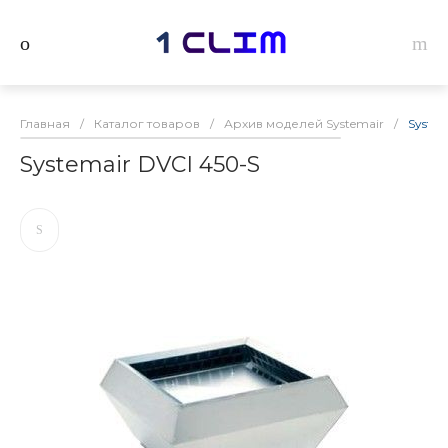
Главная
/
Каталог товаров
/
Архив моделей Systemair
/
System
Systemair DVCI 450-S