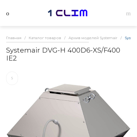
Главная
/
Каталог товаров
/
Архив моделей Systemair
/
Syste
Systemair DVG-H 400D6-XS/F400
IE2