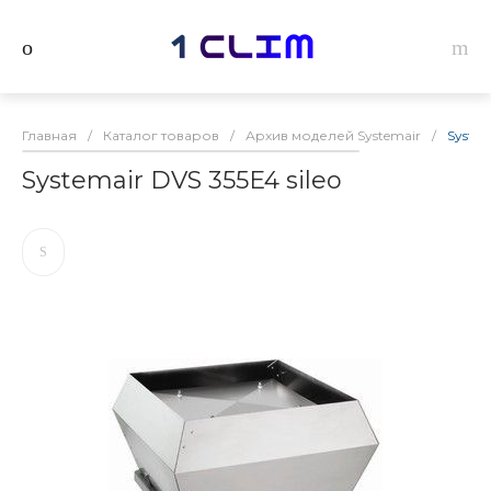
Главная
/
Каталог товаров
/
Архив моделей Systemair
/
System
Systemair DVS 355E4 sileo