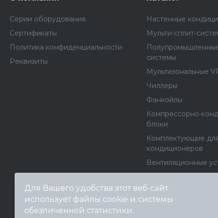
Серии оборудования
Настенные кондиц
Сертификаты
Мульти-сплит-сист
Политика конфиденциальности
Полупромышленные
системы
Реквизиты
Мультизональные V
Чиллеры
Фанкойлы
Компрессорно-кон
блоки
Комплектующие дл
кондиционеров
Вентиляционные ус
Вентиляторы
Для Вашего удобства этот веб-сайт
Канальные нагрева
использует файлы cookie и системы
Архив моделей
обезличенной статистики.