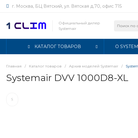
г. Москва, БЦ Вятский, ул. Вятская д.70, офис 715
Официальный дилер
Systemair
КАТАЛОГ ТОВАРОВ
О SYSTEM
Главная
/
Каталог товаров
/
Архив моделей Systemair
/
Syste
Systemair DVV 1000D8-XL