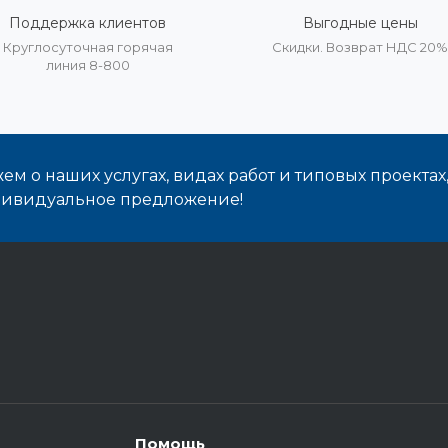
Поддержка клиентов
Выгодные цены
Круглосуточная горячая
Скидки. Возврат НДС 20
линия 8-800
м о наших услугах, видах работ и типовых проектах
дивидуальное предложение!
Помощь