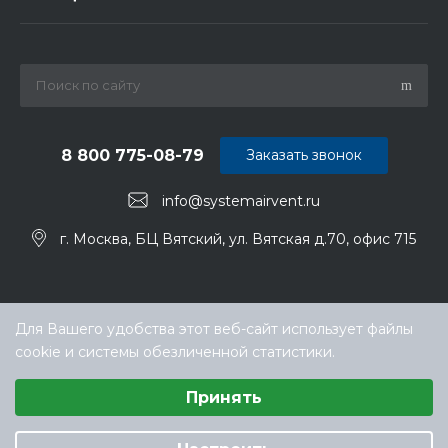
8 800 775-08-79
Заказать звонок
info@systemairvent.ru
г. Москва, БЦ Вятский, ул. Вятская д.70, офис 715
Для Вашего удобства этот веб-сайт использует файлы
cookie и системы обезличенной статистики.
Выберите настройки cookie
Принять
Минимальные
© ООО «ТЕХНОКЛИМАТ ИНЖИНИРИНГ», официальный
Аналитические/Функциональные
дилер Systemair (Системэйр) в РФ