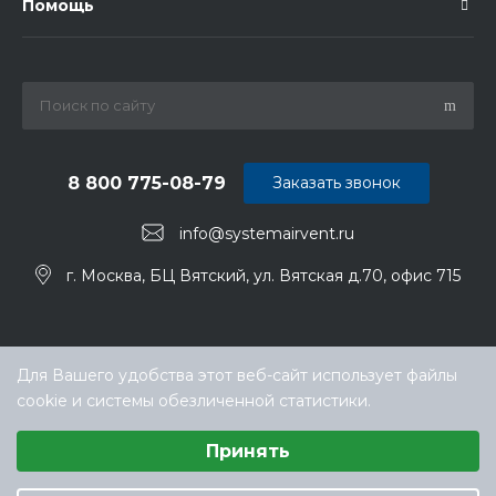
Помощь
8 800 775-08-79
Заказать звонок
info@systemairvent.ru
г. Москва, БЦ Вятский, ул. Вятская д.70, офис 715
Для Вашего удобства этот веб-сайт использует файлы
cookie и системы обезличенной статистики.
Выберите настройки cookie
Принять
Минимальные
© ООО «ТЕХНОКЛИМАТ ИНЖИНИРИНГ», официальный
Аналитические/Функциональные