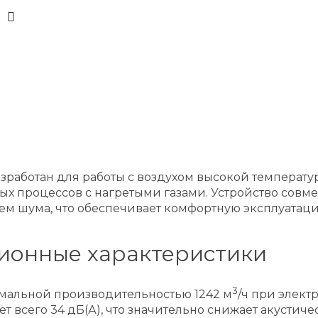
зработан для работы с воздухом высокой температур
 процессов с нагретыми газами. Устройство совм
ем шума, что обеспечивает комфортную эксплуатац
ционные характеристики
3
имальной производительностью 1242 м
/ч при элект
т всего 34 дБ(А), что значительно снижает акустиче