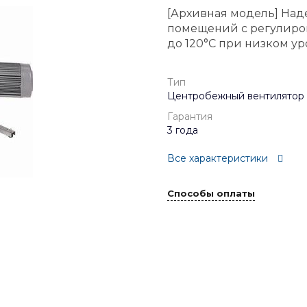
[Архивная модель] На
помещений с регулиров
до 120°C при низком ур
Тип
Центробежный вентилятор
Гарантия
3 года
Все характеристики
Способы оплаты