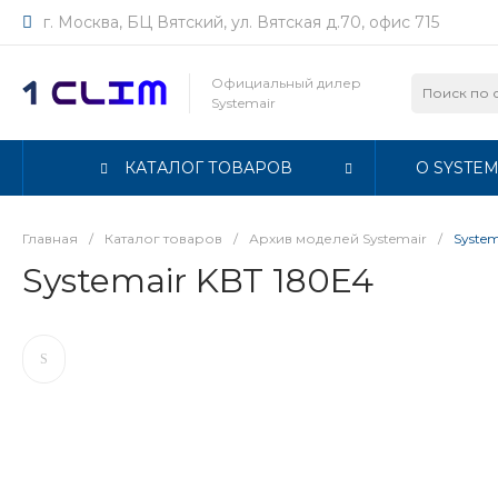
г. Москва, БЦ Вятский, ул. Вятская д.70, офис 715
Официальный дилер
Systemair
КАТАЛОГ ТОВАРОВ
О SYSTEM
Главная
/
Каталог товаров
/
Архив моделей Systemair
/
System
Systemair KBT 180E4