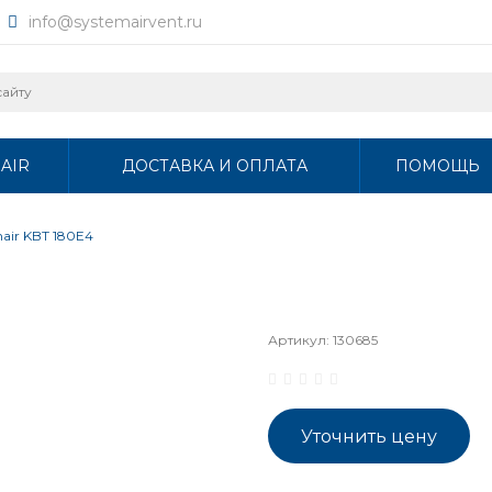
info@systemairvent.ru
AIR
ДОСТАВКА И ОПЛАТА
ПОМОЩЬ
air KBT 180E4
Артикул:
130685
Уточнить цену