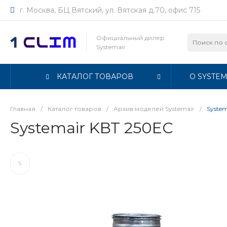
г. Москва, БЦ Вятский, ул. Вятская д.70, офис 715
Официальный дилер
Systemair
КАТАЛОГ ТОВАРОВ
О SYSTEM
Главная
/
Каталог товаров
/
Архив моделей Systemair
/
Syste
Systemair KBT 250EC