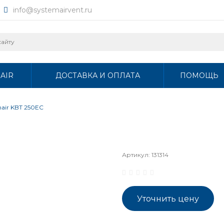
info@systemairvent.ru
AIR
ДОСТАВКА И ОПЛАТА
ПОМОЩЬ
mair KBT 250EC
Артикул:
131314
Уточнить цену