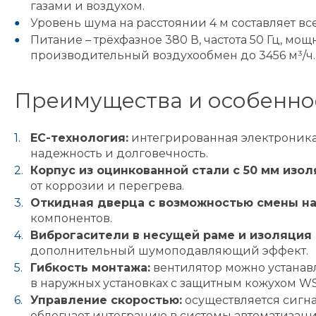
газами и воздухом.
Уровень шума на расстоянии 4 м составляет вс
Питание – трёхфазное 380 В, частота 50 Гц, мощ
производительный воздухообмен до 3456 м³/ч.
Преимущества и особенно
EC-технология:
интегрированная электроника
надежность и долговечность.
Корпус из оцинкованной стали с 50 мм изол
от коррозии и перегрева.
Откидная дверца с возможностью смены на
компонентов.
Виброгасители в несущей раме и изоляция 
дополнительный шумоподавляющий эффект.
Гибкость монтажа:
вентилятор можно устанав
в наружных установках с защитным кожухом WS
Управление скоростью:
осуществляется сигна
облегчает интеграцию в системы автоматизаци