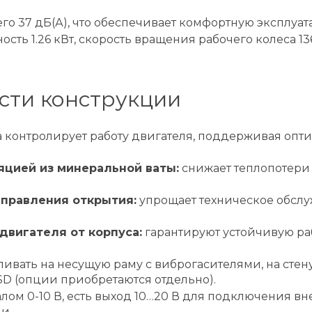
его 37 дБ(А), что обеспечивает комфортную эксплуа
ность 1.26 кВт, скорость вращения рабочего колеса 1
сти конструкции
 контролирует работу двигателя, поддерживая опт
яцией из минеральной ваты:
снижает теплопотери 
правления открытия:
упрощает техническое обслу
двигателя от корпуса:
гарантируют устойчивую ра
ливать на несущую раму с виброгасителями, на ст
D (опции приобретаются отдельно).
лом 0-10 В, есть выход 10…20 В для подключения в
и.