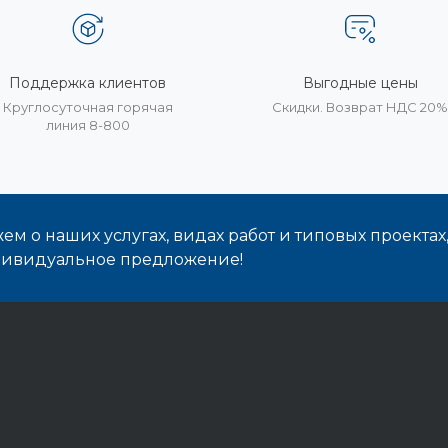
Поддержка клиентов
Выгодные цены
Круглосуточная горячая
Скидки. Возврат НДС 20
линия 8-800
м о наших услугах, видах работ и типовых проектах
дивидуальное предложение!