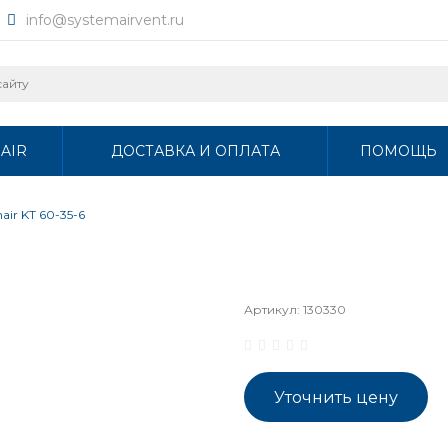
info@systemairvent.ru
AIR
ДОСТАВКА И ОПЛАТА
ПОМОЩЬ
air KT 60-35-6
Артикул:
130330
Уточнить цену