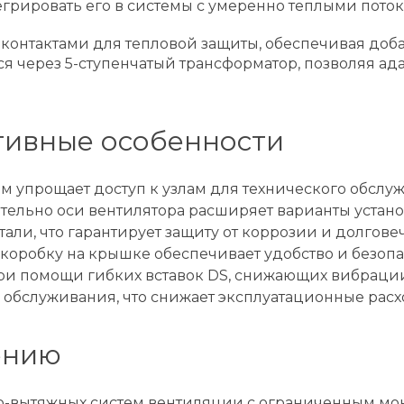
нтегрировать его в системы с умеренно теплыми поток
контактами для тепловой защиты, обеспечивая доб
ся через 5-ступенчатый трансформатор, позволяя а
тивные особенности
 упрощает доступ к узлам для технического обслуж
тельно оси вентилятора расширяет варианты устано
ли, что гарантирует защиту от коррозии и долгове
оробку на крышке обеспечивает удобство и безопа
ри помощи гибких вставок DS, снижающих вибрации
 обслуживания, что снижает эксплуатационные расх
ению
но-вытяжных систем вентиляции с ограниченным м