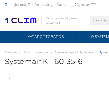
г. Москва, БЦ Вятский, ул. Вятская д.70, офис 715
Официальный дилер
Systemair
КАТАЛОГ ТОВАРОВ
О SYSTEM
Главная
/
Каталог товаров
/
Архив моделей Systemair
/
System
Systemair KT 60-35-6