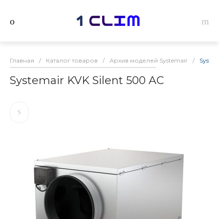
Главная
/
Каталог товаров
/
Архив моделей Systemair
/
System
Systemair KVK Silent 500 AC