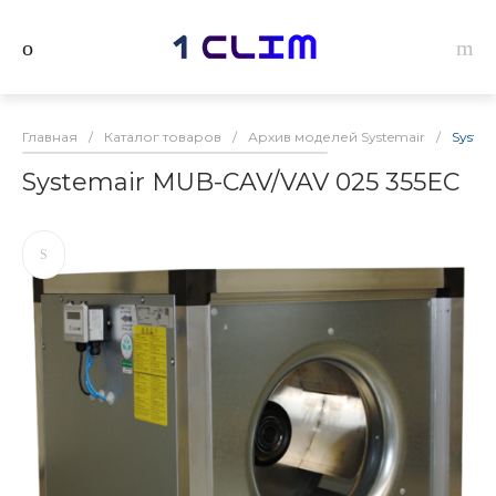
Главная
/
Каталог товаров
/
Архив моделей Systemair
/
Syste
Systemair MUB-CAV/VAV 025 355EC