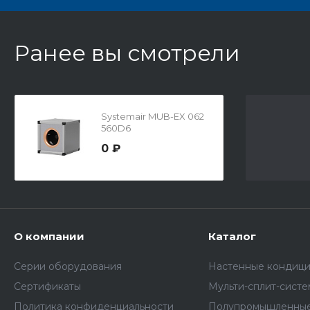
Ранее вы смотрели
Systemair MUB-EX 062
560D6
0 ₽
О компании
Каталог
Серии оборудования
Настенные кондиц
Сертификаты
Мульти-сплит-сист
Политика конфиденциальности
Полупромышленные