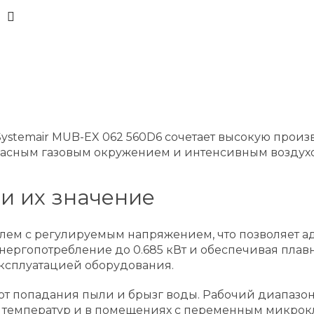
temair MUB-EX 062 560D6 сочетает высокую произв
 опасным газовым окружением и интенсивным воздухо
и их значение
ем с регулируемым напряжением, что позволяет ад
нергопотребление до 0.685 кВт и обеспечивая плавну
ксплуатацией оборудования.
т попадания пыли и брызг воды. Рабочий диапазон т
их температур и в помещениях с переменным микро