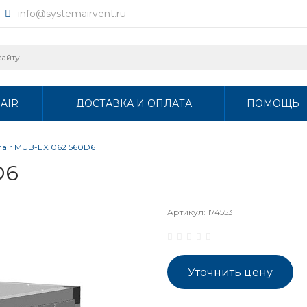
info@systemairvent.ru
AIR
ДОСТАВКА И ОПЛАТА
ПОМОЩЬ
mair MUB-EX 062 560D6
D6
Артикул:
174553
Уточнить цену