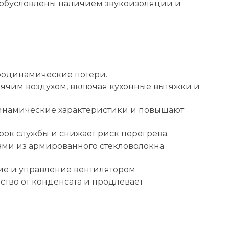
г обусловлены наличием звукоизоляции и
родинамические потери.
орячим воздухом, включая кухонные вытяжки и
инамические характеристики и повышают
рок службы и снижает риск перегрева.
ами из армированного стекловолокна
ие и управление вентилятором.
во от конденсата и продлевает