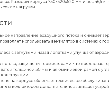
ах. Размеры корпуса 730x520x520 мм и вес 46,5 к
ысокие нагрузки.
сти
ьное направление воздушного потока и снижает аэ
 позволяет использовать вентилятор в системах с г
еса с загнутыми назад лопатками улучшают аэрод
 потока, защищены термисторами, что продлевает с
 ватой толщиной 30 мм и алюминиевой рамой с угл
 конструкции.
еля на корпусе облегчает техническое обслуживан
ным коллектором дополнительно защищает устройст