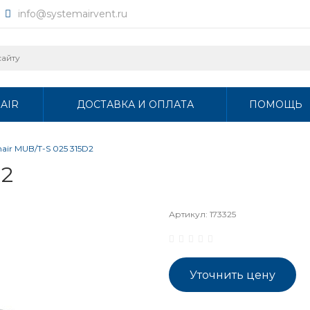
info@systemairvent.ru
AIR
ДОСТАВКА И ОПЛАТА
ПОМОЩЬ
air MUB/T-S 025 315D2
D2
Артикул:
173325
Уточнить цену