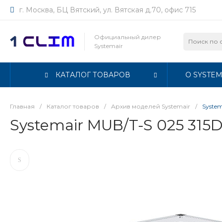
г. Москва, БЦ Вятский, ул. Вятская д.70, офис 715
Официальный дилер
Systemair
КАТАЛОГ ТОВАРОВ
О SYSTEM
Главная
/
Каталог товаров
/
Архив моделей Systemair
/
System
Systemair MUB/T-S 025 315